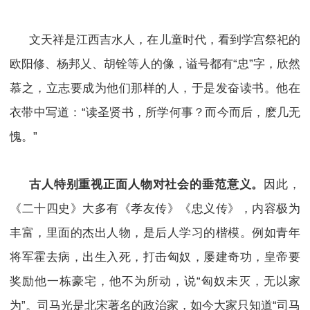
文天祥是江西吉水人，在儿童时代，看到学宫祭祀的
欧阳修、杨邦乂、胡铨等人的像，谥号都有“忠”字，欣然
慕之，立志要成为他们那样的人，于是发奋读书。他在
衣带中写道：“读圣贤书，所学何事？而今而后，麽几无
愧。”
古人特别重视正面人物对社会的垂范意义。
因此，
《二十四史》大多有《孝友传》《忠义传》，内容极为
丰富，里面的杰出人物，是后人学习的楷模。例如青年
将军霍去病，出生入死，打击匈奴，屡建奇功，皇帝要
奖励他一栋豪宅，他不为所动，说“匈奴未灭，无以家
为”。司马光是北宋著名的政治家，如今大家只知道“司马