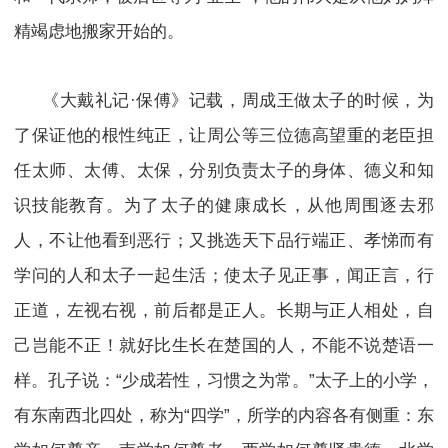
精竭虑地搬家开始的。
《大戴礼记·保傅》记载，周成王做太子的时候，为
了保证他的根性纯正，让周公等三位德高望重的老臣担
任太师、太傅、太保，分别负责太子的身体、德义和知
识技能教育。为了太子的健康成长，从他周围逐去邪
人，不让他看到恶行；又挑选天下品行端正、孝悌而有
学问的人和太子一起生活；使太子见正事，闻正言，行
正道，左视右视，前后都是正人。长期与正人相处，自
己岂能不正！就好比生长在楚国的人，不能不说楚语一
样。孔子说：“少成若性，习惯之为常。”太子上的小学，
有东南西北四处，称为“四学”，所学的内容各有侧重：东