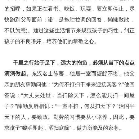
的招呼，如果正在看书、吃饭、玩耍，要立即停止，尽
快跑到父母面前；诺，是拖腔拉调的回答，懒懒散散，
不以为意)。通过这些生活细节来规范孩子的习性，纠正
孩子的不良嗜好，培养他们的恭敬之心。
千里之行始于足下，远大的抱负，必须从当下的点点
滴滴做起。
东汉名士陈蕃，独居一室而龌齪不堪。他父
亲的朋友薛勤问他：“为何不打扫干净来迎接宾客？”他回
答说：“大丈夫处世，当扫除天下，怎么能只扫一间屋
子？”薛勤反唇相讥：“一室不扫，何以扫天下？”治国平
天下的人，要勤政。勤劳的习惯要从小培养，因此，要
求孩子“黎明即起，洒扫庭除”，做力所能及的家务。